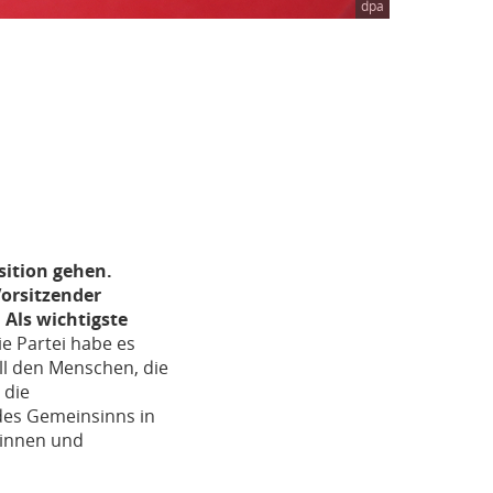
dpa
sition gehen.
Vorsitzender
 Als wichtigste
ie Partei habe es
all den Menschen, die
 die
 des Gemeinsinns in
rinnen und