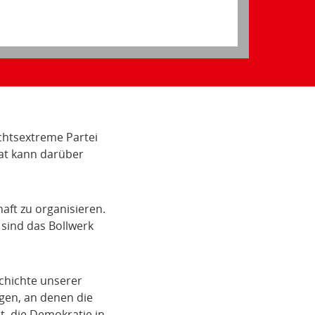
chtsextreme Partei
rat kann darüber
aft zu organisieren.
sind das Bollwerk
schichte unserer
gen, an denen die
t, die Demokratie in