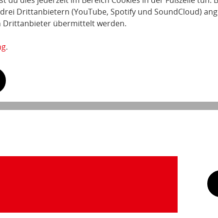
du dies jederzeit im Bereich Cookies in der Fußzeile tun. Bi
n drei Drittanbietern (YouTube, Spotify und SoundCloud) an
 Drittanbieter übermittelt werden.
ng
.