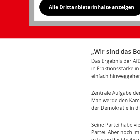
Alle Drittanbieterinhalte anzeigen
„Wir sind das B
Das Ergebnis der Af
in Fraktionsstärke i
einfach hinweggehen"
Zentrale Aufgabe der
Man werde den Kampf
der Demokratie in d
Seine Partei habe vie
Partei. Aber noch i
extreme Rechte ihre 