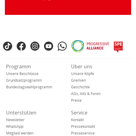
Fußbereich
TikTok
Facebook
Instagram
YouTube
WhatsApp
Progressive
spe
SPD
Alliance
in
den
Verkürzte
Programm
Über uns
sozialen
Navigation
Netzwerken
Unsere Beschlüsse
Unsere Köpfe
Grundsatzprogramm
Gremien
Bundestagswahlprogramm
Geschichte
AGs, AKs & Foren
Preise
Unterstützen
Service
Newsletter
Kontakt
WhatsApp
Pressekontakt
Mitglied werden
Presseservice