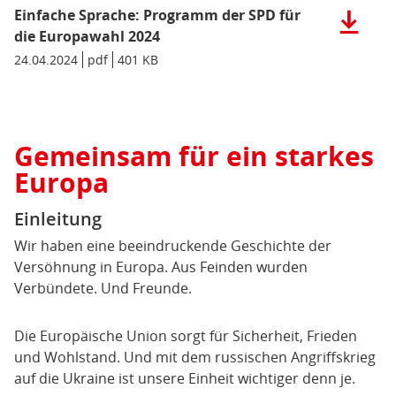
Einfache Sprache: Programm der SPD für
Herunter
der
die Europawahl 2024
Datei:
Datum/Gültigkeit:
24.04.2024
Dateiformat:
pdf
Dateigröße:
401 KB
Metadaten:
Einfache
Sprache:
Progra
der
Gemeinsam für ein starkes
SPD
für
Europa
die
Europaw
Einleitung
2024
Wir haben eine beeindruckende Geschichte der
(pdf),
Versöhnung in Europa. Aus Feinden wurden
401
Verbündete. Und Freunde.
KB)
Die Europäische Union sorgt für Sicherheit, Frieden
und Wohlstand. Und mit dem russischen Angriffskrieg
auf die Ukraine ist unsere Einheit wichtiger denn je.