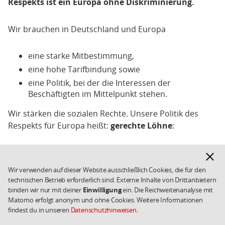
Respekts ist ein Europa ohne Diskriminierung.
Wir brauchen in Deutschland und Europa
eine starke Mitbestimmung,
eine hohe Tarifbindung sowie
eine Politik, bei der die Interessen der
Beschäftigten im Mittelpunkt stehen.
Wir stärken die sozialen Rechte. Unsere Politik des
Respekts für Europa heißt:
gerechte Löhne
:
wir tolerieren keine Billig-Arbeit, weil sie
Hinwe
respektlos ist,
ausbl
Wir verwenden auf dieser Website ausschließlich Cookies, die für den
wer in einem EU-Staat Vollzeit arbeitet, der oder
technischen Betrieb erforderlich sind. Externe Inhalte von Drittanbietern
die muss davon leben können,
binden wir nur mit deiner
Einwilligung
ein. Die Reichweitenanalyse mit
Matomo erfolgt anonym und ohne Cookies. Weitere Informationen
Ziel ist, 80 Prozent der Beschäftigten profitieren
findest du in unseren
Datenschutzhinweisen
.
von einem Tarifvertrag.