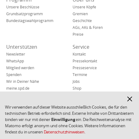
sozialen
Huntestraße 23
Navigation
Netzwerken
Unsere Beschlüsse
Unsere Köpfe
Grundsatzprogramm
Gremien
26135 Oldenburg
Bundestagswahlprogramm
Geschichte
Tel.: 0441 - 7 70 33 - 0
AGs, AKs & Foren
Fax: 0441 - 7 70 33 23
Preise
Unterstützen
Service
E-Mail:
Bezirk.Weser-Ems(at)spd.de
Newsletter
Kontakt
WhatsApp
Pressekontakt
Website:
www.spd-weser-ems.de
Mitglied werden
Presseservice
Spenden
Termine
Wir in Deiner Nähe
Jobs
meine.spd.de
Shop
Finanzen & Transparenz
Hinwe
Hinweisgeber*insystem
ausbl
Wir verwenden auf dieser Website ausschließlich Cookies, die für den
technischen Betrieb erforderlich sind. Externe Inhalte von Drittanbietern
Impressum
Datenschutz
Weiterführende
binden wir nur mit deiner
Einwilligung
ein. Die Reichweitenanalyse mit
Links/Kleingedrucktes
Kontakt
AGB
Matomo erfolgt anonym und ohne Cookies. Weitere Informationen
Cookies
Copyright 2026 SPD
findest du in unseren
Datenschutzhinweisen
.