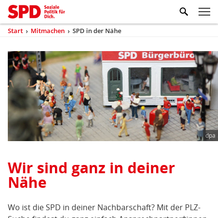
Zum Inhaltsbereich der Seite
Zum Fußbereich der Seite
Kopfbereich
Sprungmarken-
Hauptnavigation
M
Navigation
ei
Start
›
Mitmachen
›
SPD in der Nähe
(aktuell)
Sie
sind
Inhaltsbereich
SPD
hier
in
der
Nähe
dpa
Wir sind ganz in deiner
Nähe
Wo ist die SPD in deiner Nachbarschaft? Mit der PLZ-