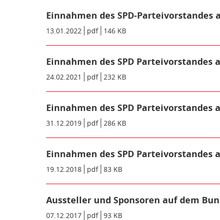
Einnahmen des SPD-Parteivorstandes a
Datum/Gültigkeit:
13.01.2022
Dateiformat:
pdf
Dateigröße:
146 KB
Metadaten:
Einnahmen des SPD Parteivorstandes a
Datum/Gültigkeit:
24.02.2021
Dateiformat:
pdf
Dateigröße:
232 KB
Metadaten:
Einnahmen des SPD Parteivorstandes a
Datum/Gültigkeit:
31.12.2019
Dateiformat:
pdf
Dateigröße:
286 KB
Metadaten:
Einnahmen des SPD Parteivorstandes a
Datum/Gültigkeit:
19.12.2018
Dateiformat:
pdf
Dateigröße:
83 KB
Metadaten:
Aussteller und Sponsoren auf dem Bund
Datum/Gültigkeit:
07.12.2017
Dateiformat:
pdf
Dateigröße:
93 KB
Metadaten: