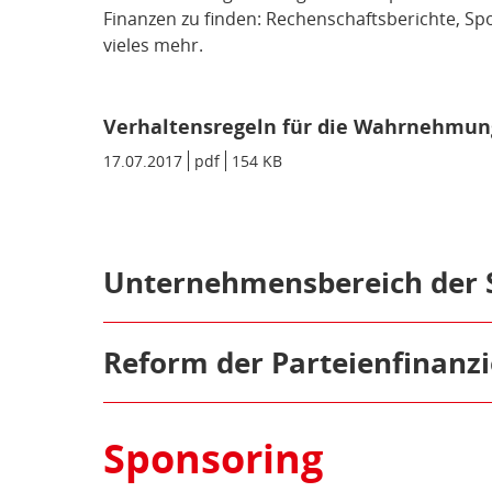
Finanzen zu finden: Rechenschaftsberichte, S
vieles mehr.
Verhaltensregeln für die Wahrnehmun
Datum/Gültigkeit:
17.07.2017
Dateiformat:
pdf
Dateigröße:
154 KB
Metadaten:
Öffnen/Schließen:
Unternehmensbereich der 
Der Unternehmensbereich der SPD ist Teil ih
Fokus: Alle Informationen zu den Unternehm
Öffnen/Schließen:
Reform der Parteienfinanz
veröffentlicht.
2023 haben wir uns erfolgreich für eine Refo
Zum Unternehmensbereich gehören:
Transparenz bei finanziellen Zuwendungen an
Sponsoring
Deutsche Druck- und Verlagsgesellsc