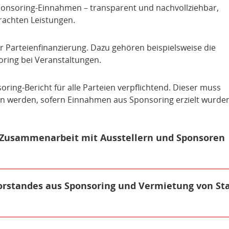
e Sponsoring-Einnahmen – transparent und nachvollziehbar,
rachten Leistungen.
Treuhänderin und verwaltet die Immobilien und Grundstücke 
die unverzüglich dem/der Bundestagspräsident/in gemelde
€ gesenkt.
er Parteienfinanzierung. Dazu gehören beispielsweise die
 2025 müssen Einnahmen aus Sponsoring in einem gesond
ring bei Veranstaltungen.
ine Bagatellgrenze*.
ter gelten künftig als Spenden und müssen erfasst werd
ring-Bericht für alle Parteien verpflichtend. Dieser muss
Damit schließen wir rechtliche Schlupflöcher, die Anti-Dem
en werden, sofern Einnahmen aus Sponsoring erzielt wurde
wir uns seit Jahren aktiv ein. Bereits seit 2011 veröffentli
seit 2017 auch die Höhe der Leistungen und gezahlten Sum
r Zusammenarbeit mit Ausstellern und Sponsoren
andelt!
der bei mehreren Zuwendungen an denselben Gebietsverband ab 6
orstandes aus Sponsoring und Vermietung von St