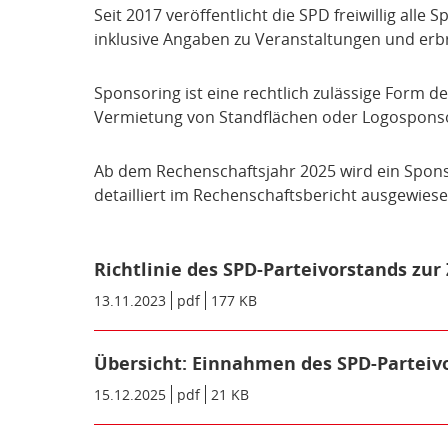
Das hat sich geändert:
Unternehmensbeteiligungen der SPD.
Seit 2017 veröffentlicht die SPD freiwillig all
inklusive Angaben zu Veranstaltungen und erb
Konzentration GmbH
:
Sie agiert als 
Spenden:
Der Grenzwert für Spenden, 
müssen, wurde von 50.000 € auf 35.000 
Sponsoring ist eine rechtlich zulässige Form d
Sponsoring:
Ab dem Rechenschaftsjahr
Vermietung von Standflächen oder Logosponso
Bericht veröffentlicht werden. Es gilt e
Parallelaktionen:
Werbemaßnahmen Drit
Ab dem Rechenschaftsjahr 2025 wird ein Sponso
Partei der Werbung nicht widerspricht. 
detailliert im Rechenschaftsbericht ausgewies
der Vergangenheit genutzt haben.
Für mehr Transparenz beim Sponsoring setzen 
die Namen von Ausstellern und Sponsoren, 
Richtlinie des SPD-Parteivorstands zu
Während andere nur fordern, haben wir geh
Datum/Gültigkeit:
13.11.2023
Dateiformat:
pdf
Dateigröße:
177 KB
Metadaten:
*Bagatellgrenze: Einzelfälle ab 750 € brutto o
Übersicht: Einnahmen des SPD-Parteiv
jährlich.
Datum/Gültigkeit:
15.12.2025
Dateiformat:
pdf
Dateigröße:
21 KB
Metadaten: