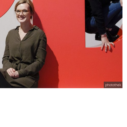
photothek
n