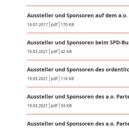
Aussteller und Sponsoren auf dem a.o
Datum/Gültigkeit:
14.07.2017
Dateiformat:
pdf
Dateigröße:
170 KB
Metadaten:
Aussteller und Sponsoren beim SPD-Bu
Datum/Gültigkeit:
19.03.2021
Dateiformat:
pdf
Dateigröße:
42 KB
Metadaten:
Aussteller und Sponsoren des ordentlic
Datum/Gültigkeit:
19.03.2021
Dateiformat:
pdf
Dateigröße:
116 KB
Metadaten:
Aussteller und Sponsoren des a.o. Part
Datum/Gültigkeit:
19.03.2021
Dateiformat:
pdf
Dateigröße:
93 KB
Metadaten:
Aussteller und Sponsoren des a.o. Part