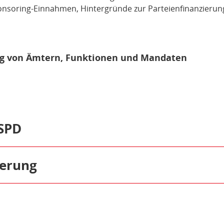
ponsoring-Einnahmen, Hintergründe zur Parteienfinanzieru
g von Ämtern, Funktionen und Mandaten
SPD
res über 160-jährigen historischen Erbes. Transparenz steh
enswerten sind in den jährlichen Rechenschaftsberichten
ierung
rm des Parteiengesetzes eingesetzt – ein wichtiger Schritt 
 Parteien, inklusive Sponsoring und sogenannten Parallela
haft mbH (dd_vg)
:
Diese Holdinggesellschaft verwaltet die