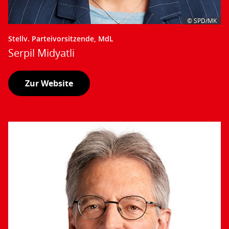
© SPD/MK
Stellv. Parteivorsitzende, MdL
Serpil Midyatli
Zur Website