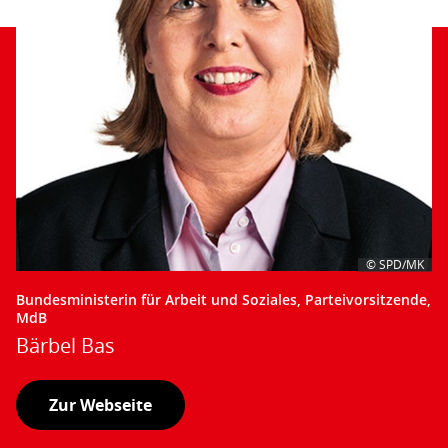
© SPD/MK
Bundesministerin für Arbeit und Soziales, Parteivorsitzende,
MdB
Bärbel Bas
Zur Webseite