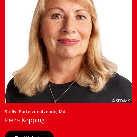
© SPD/MK
Stellv. Parteivorsitzende, MdL
Petra Köpping