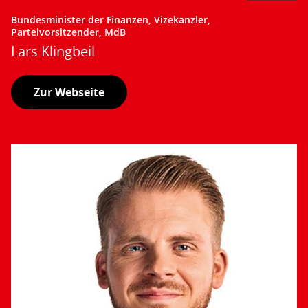
Bundesminister der Finanzen, Vizekanzler,
Parteivorsitzender, MdB
Lars Klingbeil
Zur Webseite