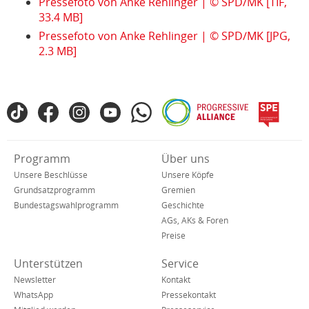
Pressefoto von Anke Rehlinger | © SPD/MK [TIF,
33.4 MB]
Pressefoto von Anke Rehlinger | © SPD/MK [JPG,
2.3 MB]
Fußbereich
TikTok
Facebook
Instagram
YouTube
WhatsApp
Progressive
spe
SPD
Alliance
in
den
Verkürzte
Programm
Über uns
sozialen
Navigation
Netzwerken
Unsere Beschlüsse
Unsere Köpfe
Grundsatzprogramm
Gremien
Bundestagswahlprogramm
Geschichte
AGs, AKs & Foren
Preise
Unterstützen
Service
Newsletter
Kontakt
WhatsApp
Pressekontakt