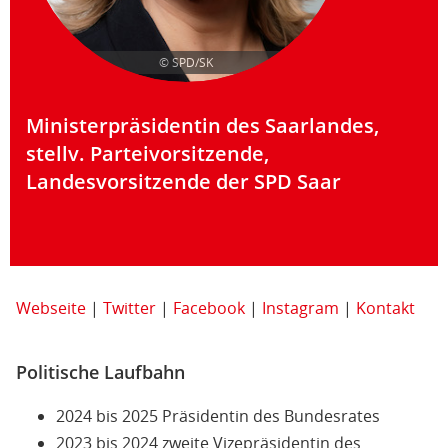
© SPD/SK
Ministerpräsidentin des Saarlandes,
stellv. Parteivorsitzende,
Landesvorsitzende der SPD Saar
Webseite
|
Twitter
|
Facebook
|
Instagram
|
Kontakt
Politische Laufbahn
2024 bis 2025 Präsidentin des Bundesrates
2023 bis 2024 zweite Vizepräsidentin des