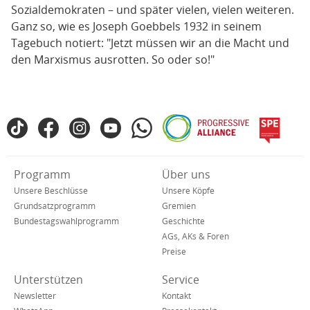
Sozialdemokraten – und später vielen, vielen weiteren.
Ganz so, wie es Joseph Goebbels 1932 in seinem
Tagebuch notiert: "Jetzt müssen wir an die Macht und
den Marxismus ausrotten. So oder so!"
Fußbereich
TikTok
Facebook
Instagram
YouTube
WhatsApp
Progressive
spe
SPD
Alliance
in
den
Verkürzte
Programm
Über uns
sozialen
Navigation
Netzwerken
Unsere Beschlüsse
Unsere Köpfe
Grundsatzprogramm
Gremien
Bundestagswahlprogramm
Geschichte
AGs, AKs & Foren
Preise
Unterstützen
Service
Newsletter
Kontakt