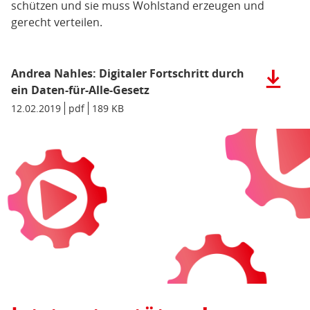
schützen und sie muss Wohlstand erzeugen und
gerecht verteilen.
Andrea Nahles: Digitaler Fortschritt durch
Herunter
der
ein Daten-für-Alle-Gesetz
Datei:
Datum/Gültigkeit:
12.02.2019
Dateiformat:
pdf
Dateigröße:
189 KB
Metadaten:
Andrea
Nahles:
Digitaler
Fortschri
durch
ein
Daten-
für-
Alle-
Gesetz
(pdf),
189
KB)