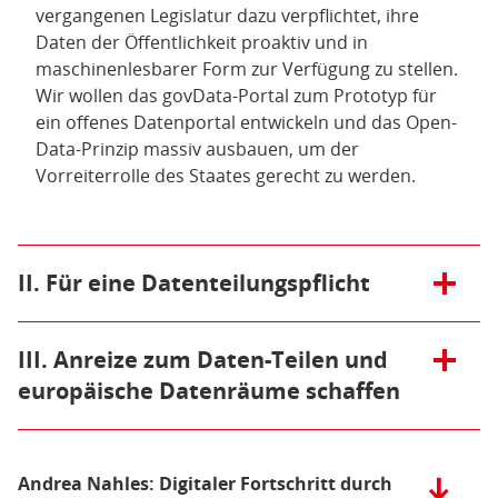
vergangenen Legislatur dazu verpflichtet, ihre
Daten der Öffentlichkeit proaktiv und in
maschinenlesbarer Form zur Verfügung zu stellen.
Wir wollen das govData-Portal zum Prototyp für
ein offenes Datenportal entwickeln und das Open-
Data-Prinzip massiv ausbauen, um der
Vorreiterrolle des Staates gerecht zu werden.
Öffnen/Schließen:
II. Für eine Datenteilungspflicht
In den letzten zwanzig Jahren ist es einer neuen
Generation von Superstarfirmen mit digitalen
Öffnen/Schließen:
III. Anreize zum Daten-Teilen und
Plattformen gelungen, Quasi-Monopole zu
europäische Datenräume schaffen
errichten. Dieser „The-Winner-Takes-It-All-Trend“
wird sich in den kommenden Jahren durch
Neben einem zielgerichteten und gesetzlich
datengetriebene, lernende KI-Systeme und
verankerten Teilen von Daten wollen wir Ansätze
datenreiche Märkte verstärken. Wir leben derzeit
Andrea Nahles: Digitaler Fortschritt durch
Herunter
und Modelle fördern, die es europäischen