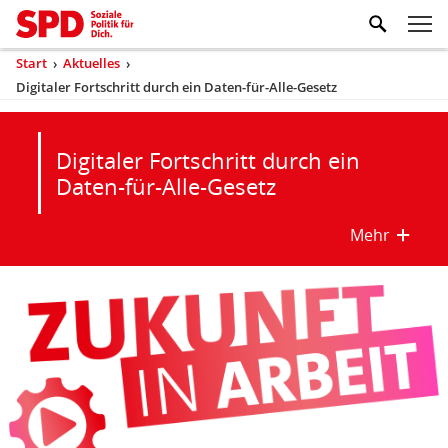
Zum Inhaltsbereich der Seite
Zum Fußbereich der Seite
Kopfbereich
Sprungmarken-
Hauptnavigation
M
Navigation
ei
Start
›
Aktuelles
›
Sie
Digitaler Fortschritt durch ein Daten-für-Alle-Gesetz
(aktuell)
sind
hier
Inhaltsbereich
Digitaler Fortschritt durch ein
Daten-für-Alle-Gesetz
Mehr
mehr/w
Digitaler
Fortschritt
durch
ein
Daten-
für-