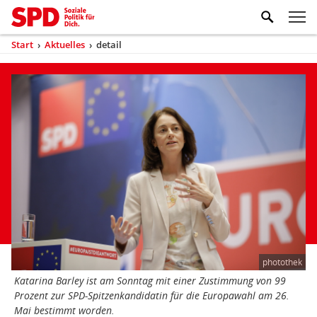
Zum Inhaltsbereich der Seite
Zum Fußbereich der Seite
Kopfbereich
Sprungmarken-
Hauptnavigation
M
Navigation
ei
Start
›
Aktuelles
›
detail
(aktuell)
Sie
sind
Inhaltsbereich
Aktuelles
hier
photothek
Katarina Barley ist am Sonntag mit einer Zustimmung von 99
Prozent zur SPD-Spitzenkandidatin für die Europawahl am 26.
Mai bestimmt worden.