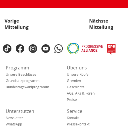
Seite:
Vorige
Nächste
Mitteilung
Mitteilung
Fußbereich
TikTok
Facebook
Instagram
YouTube
WhatsApp
Progressive
spe
SPD
Alliance
in
den
Verkürzte
Programm
Über uns
sozialen
Navigation
Netzwerken
Unsere Beschlüsse
Unsere Köpfe
Grundsatzprogramm
Gremien
Bundestagswahlprogramm
Geschichte
AGs, AKs & Foren
Preise
Unterstützen
Service
Newsletter
Kontakt
WhatsApp
Pressekontakt