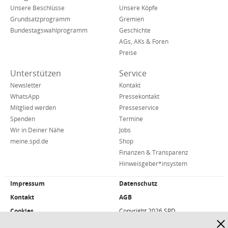
Navigation
Netzwerken
Unsere Beschlüsse
Unsere Köpfe
Grundsatzprogramm
Gremien
Bundestagswahlprogramm
Geschichte
AGs, AKs & Foren
Preise
Unterstützen
Service
Newsletter
Kontakt
WhatsApp
Pressekontakt
Mitglied werden
Presseservice
Spenden
Termine
Wir in Deiner Nähe
Jobs
meine.spd.de
Shop
Finanzen & Transparenz
Hinweisgeber*insystem
Impressum
Datenschutz
Weiterführende
Links/Kleingedrucktes
Kontakt
AGB
Cookies
Copyright 2026 SPD
Hinw