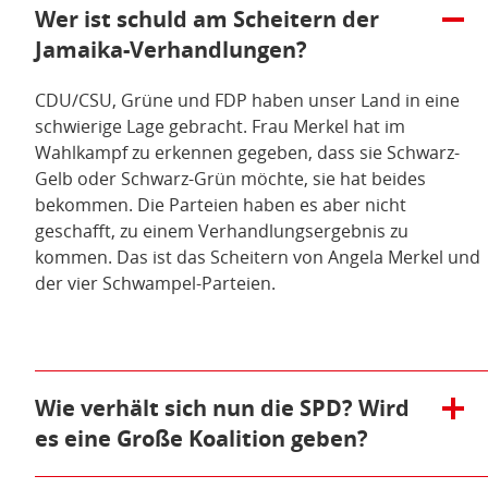
dem
Öffnen/Schließen:
Wer ist schuld am Scheitern der
Scheitern
Jamaika-Verhandlungen?
der
Sondierung
(pdf),
CDU/CSU, Grüne und FDP haben unser Land in eine
33
schwierige Lage gebracht. Frau Merkel hat im
KB)
Wahlkampf zu erkennen gegeben, dass sie Schwarz-
Gelb oder Schwarz-Grün möchte, sie hat beides
bekommen. Die Parteien haben es aber nicht
geschafft, zu einem Verhandlungsergebnis zu
kommen. Das ist das Scheitern von Angela Merkel und
der vier Schwampel-Parteien.
Öffnen/Schließen:
Wie verhält sich nun die SPD? Wird
es eine Große Koalition geben?
Die SPD hat noch am Wahlabend erklärt, nicht in eine