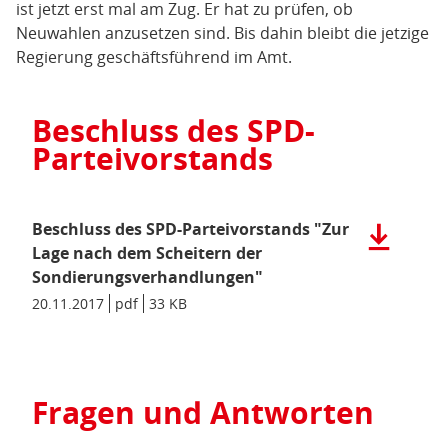
ist jetzt erst mal am Zug. Er hat zu prüfen, ob
Neuwahlen anzusetzen sind. Bis dahin bleibt die jetzige
Regierung geschäftsführend im Amt.
Beschluss des SPD-
Parteivorstands
Beschluss des SPD-Parteivorstands "Zur
Herunterla
der
Lage nach dem Scheitern der
Datei:
Sondierungsverhandlungen"
Beschluss
Datum/Gültigkeit:
20.11.2017
Dateiformat:
pdf
Dateigröße:
33 KB
Metadaten:
des
SPD-
Parteivors
"Zur
Fragen und Antworten
Lage
nach