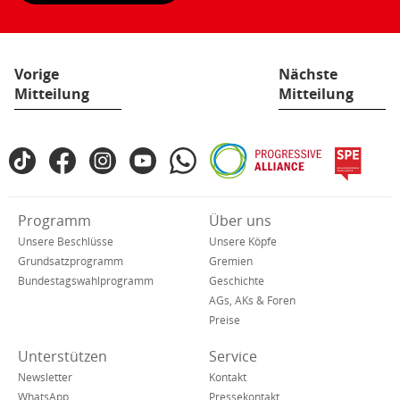
Seite:
Vorige
Nächste
Mitteilung
Mitteilung
Fußbereich
TikTok
Facebook
Instagram
YouTube
WhatsApp
Progressive
spe
SPD
Alliance
in
den
Verkürzte
Programm
Über uns
sozialen
Navigation
Netzwerken
Unsere Beschlüsse
Unsere Köpfe
Grundsatzprogramm
Gremien
Bundestagswahlprogramm
Geschichte
AGs, AKs & Foren
Preise
Unterstützen
Service
Newsletter
Kontakt
WhatsApp
Pressekontakt