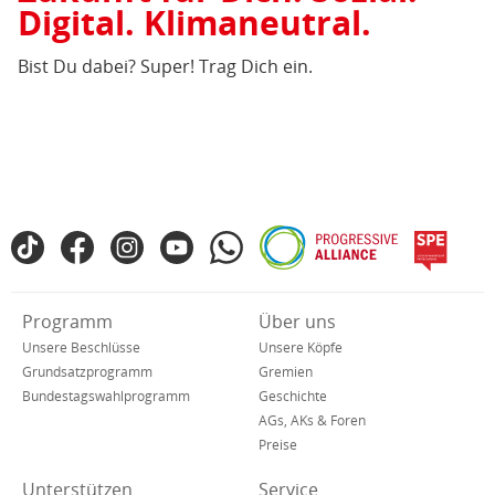
Digital. Klimaneutral.
Zukunfts
für
Bist Du dabei? Super! Trag Dich ein.
unser
Land
(pdf),
297
KB)
Fußbereich
TikTok
Facebook
Instagram
YouTube
WhatsApp
Progressive
spe
SPD
Alliance
in
den
Verkürzte
Programm
Über uns
sozialen
Navigation
Netzwerken
Unsere Beschlüsse
Unsere Köpfe
Grundsatzprogramm
Gremien
Bundestagswahlprogramm
Geschichte
AGs, AKs & Foren
Preise
Unterstützen
Service