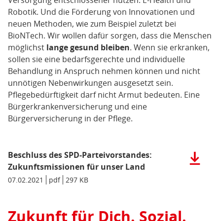
Robotik. Und die Förderung von Innovationen und
neuen Methoden, wie zum Beispiel zuletzt bei
BioNTech. Wir wollen dafür sorgen, dass die Menschen
möglichst
lange gesund bleiben
. Wenn sie erkranken,
sollen sie eine bedarfsgerechte und individuelle
Behandlung in Anspruch nehmen können und nicht
unnötigen Nebenwirkungen ausgesetzt sein.
Pflegebedürftigkeit darf nicht Armut bedeuten. Eine
Bürgerkrankenversicherung und eine
Bürgerversicherung in der Pflege.
Beschluss des SPD-Parteivorstandes:
Herunter
der
Zukunftsmissionen für unser Land
Datei:
Datum/Gültigkeit:
07.02.2021
Dateiformat:
pdf
Dateigröße:
297 KB
Metadaten:
Beschlus
des
SPD-
Zukunft für Dich. Sozial.
Parteivor