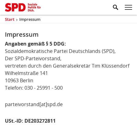
Zum Inhaltsbereich der Seite
Zum Fußbereich der Seite
Kopfbereich
Sprungmarken-
Hauptnavigation
M
Navigation
ei
Start
›
Impressum
(aktuell)
Sie
sind
Inhaltsbereich
Impressum
hier
Impressum
Angaben gemäß § 5 DDG:
Sozialdemokratische Partei Deutschlands (SPD),
Der SPD-Parteivorstand,
vertreten durch den Generalsekretär Tim Klüssendorf
Wilhelmstraße 141
10963 Berlin
Telefon: 030 - 25991 - 500
parteivorstand[at]spd.de
USt.-ID: DE203272811