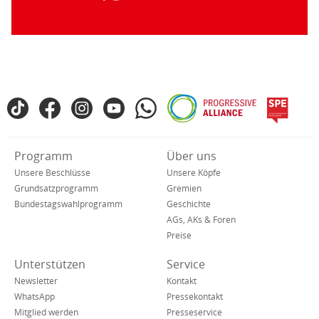
Fußbereich
TikTok
Facebook
Instagram
YouTube
WhatsApp
Progressive
spe
SPD
Alliance
in
den
Verkürzte
Programm
Über uns
sozialen
Navigation
Netzwerken
Unsere Beschlüsse
Unsere Köpfe
Grundsatzprogramm
Gremien
Bundestagswahlprogramm
Geschichte
AGs, AKs & Foren
Preise
Unterstützen
Service
Newsletter
Kontakt
WhatsApp
Pressekontakt
Mitglied werden
Presseservice