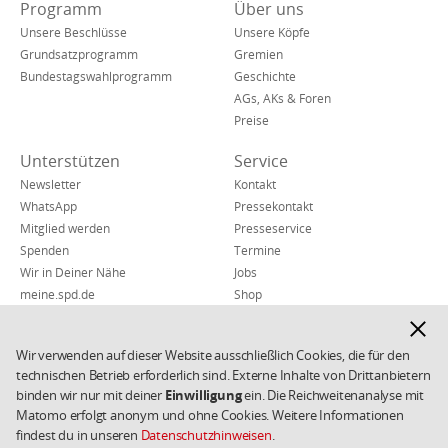
Verkürzte
Programm
Über uns
sozialen
Navigation
Netzwerken
Unsere Beschlüsse
Unsere Köpfe
Grundsatzprogramm
Gremien
Bundestagswahlprogramm
Geschichte
AGs, AKs & Foren
Preise
Unterstützen
Service
Newsletter
Kontakt
WhatsApp
Pressekontakt
Mitglied werden
Presseservice
Spenden
Termine
Wir in Deiner Nähe
Jobs
meine.spd.de
Shop
Finanzen & Transparenz
Hinwe
Hinweisgeber*insystem
ausbl
Wir verwenden auf dieser Website ausschließlich Cookies, die für den
technischen Betrieb erforderlich sind. Externe Inhalte von Drittanbietern
Impressum
Datenschutz
Weiterführende
binden wir nur mit deiner
Einwilligung
ein. Die Reichweitenanalyse mit
Links/Kleingedrucktes
Kontakt
AGB
Matomo erfolgt anonym und ohne Cookies. Weitere Informationen
Cookies
Copyright 2026 SPD
findest du in unseren
Datenschutzhinweisen
.