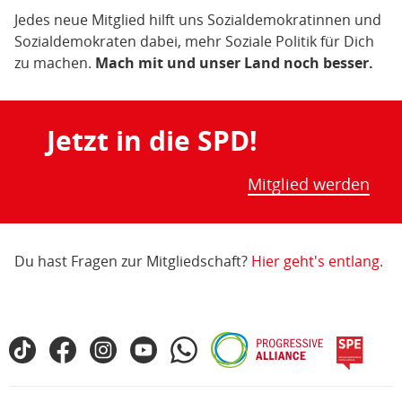
Jedes neue Mitglied hilft uns Sozialdemokratinnen und
Sozialdemokraten dabei, mehr Soziale Politik für Dich
zu machen.
Mach mit und unser Land noch besser.
Jetzt in die SPD!
Mitglied werden
Du hast Fragen zur Mitgliedschaft?
Hier geht's entlang.
Fußbereich
TikTok
Facebook
Instagram
YouTube
WhatsApp
Progressive
spe
SPD
Alliance
in
den