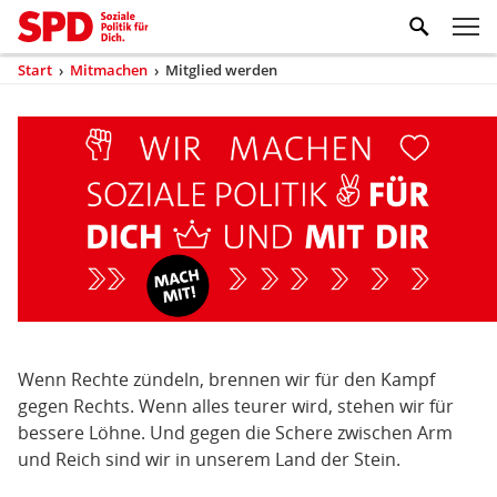
Zum Inhaltsbereich der Seite
Zum Fußbereich der Seite
Kopfbereich
Sprungmarken-
Hauptnavigation
M
Navigation
ei
Start
›
Mitmachen
›
Mitglied werden
(aktuell)
Sie
sind
Inhaltsbereich
Mitglied
hier
werden
Wenn Rechte zündeln, brennen wir für den Kampf
gegen Rechts. Wenn alles teurer wird, stehen wir für
bessere Löhne. Und gegen die Schere zwischen Arm
und Reich sind wir in unserem Land der Stein.