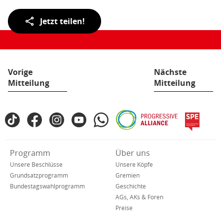
Teilen
Jetzt teilen!
der
Seite:
Vorige
Nächste
Mitteilung
Mitteilung
Fußbereich
TikTok
Facebook
Instagram
YouTube
WhatsApp
Progressive
spe
SPD
Alliance
in
den
Verkürzte
Programm
Über uns
sozialen
Navigation
Netzwerken
Unsere Beschlüsse
Unsere Köpfe
Grundsatzprogramm
Gremien
Bundestagswahlprogramm
Geschichte
AGs, AKs & Foren
Preise