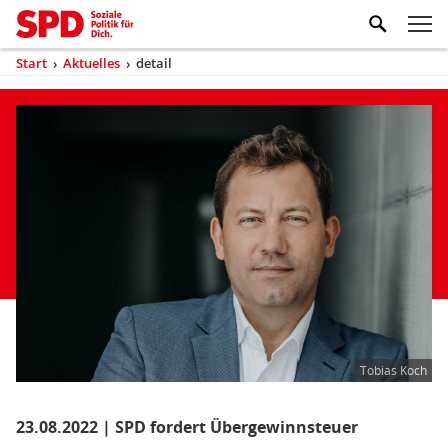
Zum Inhaltsbereich der Seite
Zum Fußbereich der Seite
Kopfbereich
Sprungmarken-
Hauptnavigation
M
Navigation
ei
Start
›
Aktuelles
›
detail
(aktuell)
Sie
sind
Inhaltsbereich
Aktuelles
hier
Tobias Koch
23.08.2022 | SPD fordert Übergewinnsteuer