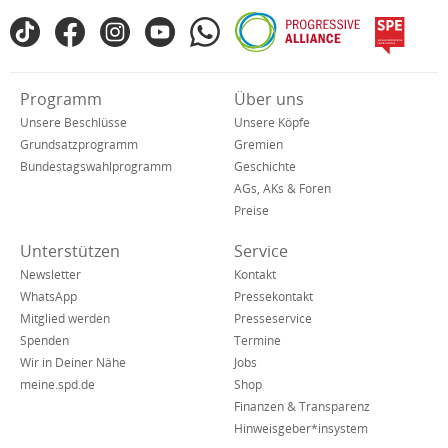
Fußbereich
TikTok
Facebook
Instagram
YouTube
WhatsApp
Progressive
spe
SPD
Alliance
in
den
Verkürzte
Programm
Über uns
sozialen
Navigation
Netzwerken
Unsere Beschlüsse
Unsere Köpfe
Grundsatzprogramm
Gremien
Bundestagswahlprogramm
Geschichte
AGs, AKs & Foren
Preise
Unterstützen
Service
Newsletter
Kontakt
WhatsApp
Pressekontakt
Mitglied werden
Presseservice
Spenden
Termine
Wir in Deiner Nähe
Jobs
meine.spd.de
Shop
Finanzen & Transparenz
Hinweisgeber*insystem