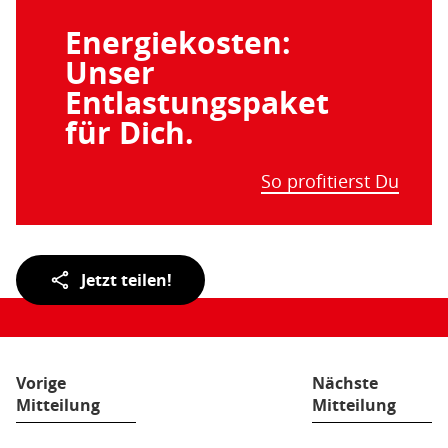
Energiekosten:
Unser
Entlastungspaket
für Dich.
So profitierst Du
Teilen
Jetzt teilen!
der
Seite:
Vorige
Nächste
Mitteilung
Mitteilung