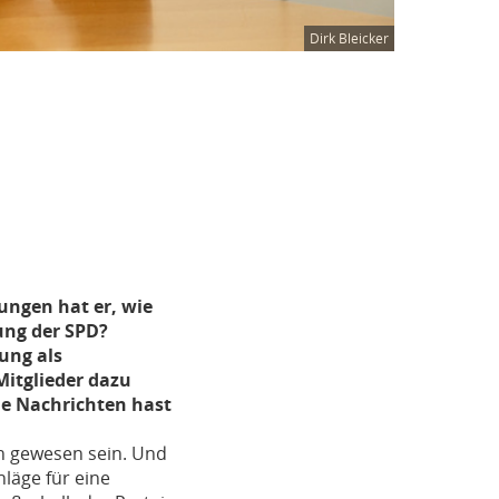
Dirk Bleicker
lungen hat er, wie
ung der SPD?
ung als
itglieder dazu
ele Nachrichten hast
en gewesen sein. Und
läge für eine