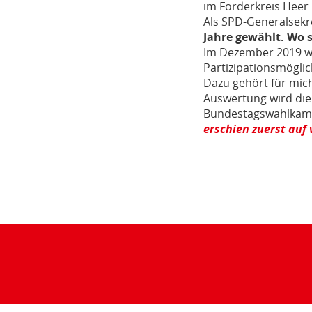
im Förderkreis Heer 
Als SPD-Generalsekr
Jahre gewählt. Wo 
Im Dezember 2019 we
Partizipationsmögli
Dazu gehört für mic
Auswertung wird die 
Bundestagswahlkampf 
erschien zuerst auf
Teilen
der
Seite: