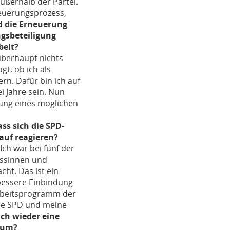
ußerhalb der Partei.
neuerungsprozess,
d die Erneuerung
gsbeteiligung
beit?
überhaupt nichts
t, ob ich als
n. Dafür bin ich auf
 Jahre sein. Nun
ung eines möglichen
s sich die SPD-
auf reagieren?
Ich war bei fünf der
ossinnen und
ht. Das ist ein
 bessere Einbindung
 Arbeitsprogramm der
die SPD und meine
ch wieder eine
t um?