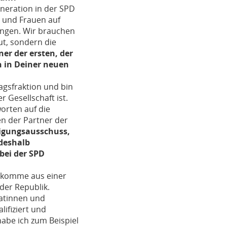
eneration in der SPD
r und Frauen auf
ingen. Wir brauchen
ut, sondern die
ner der ersten, der
h in Deiner neuen
tagsfraktion und bin
 Gesellschaft ist.
orten auf die
en der Partner der
digungsausschuss,
 deshalb
bei der SPD
h komme aus einer
der Republik.
datinnen und
lifiziert und
habe ich zum Beispiel