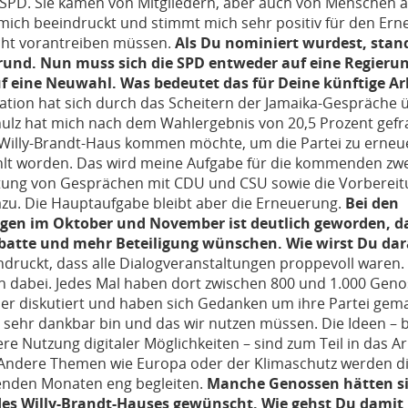
SPD. Sie kamen von Mitgliedern, aber auch von Menschen a
mich beeindruckt und stimmt mich sehr positiv für den Er
acht vorantreiben müssen.
Als Du nominiert wurdest, stan
rund. Nun muss sich die SPD entweder auf eine Regierun
f eine Neuwahl. Was bedeutet das für Deine künftige Ar
ation hat sich durch das Scheitern der Jamaika-Gespräche 
ulz hat mich nach dem Wahlergebnis von 20,5 Prozent gefrag
 Willy-Brandt-Haus kommen möchte, um die Partei zu erneuer
lt worden. Das wird meine Aufgabe für die kommenden zwei
tung von Gesprächen mit CDU und CSU sowie die Vorbereit
u. Die Hauptaufgabe bleibt aber die Erneuerung.
Bei den
gen im Oktober und November ist deutlich geworden, das
batte und mehr Beteiligung wünschen. Wie wirst Du dar
indruckt, dass alle Dialogveranstaltungen proppevoll waren. 
n dabei. Jedes Mal haben dort zwischen 800 und 1.000 Gen
r diskutiert und haben sich Gedanken um ihre Partei gemac
ch sehr dankbar bin und das wir nutzen müssen. Die Ideen –
kere Nutzung digitaler Möglichkeiten – sind zum Teil in das
. Andere Themen wie Europa oder der Klimaschutz werden 
enden Monaten eng begleiten.
Manche Genossen hätten si
 des Willy-Brandt-Hauses gewünscht. Wie gehst Du dami