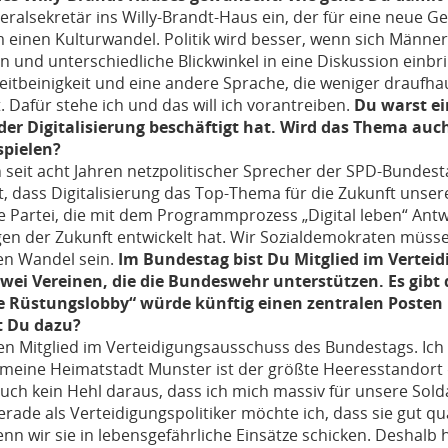
neralsekretär ins Willy-Brandt-Haus ein, der für eine neue G
m einen Kulturwandel. Politik wird besser, wenn sich Männe
und unterschiedliche Blickwinkel in eine Diskussion einbr
reitbeinigkeit und eine andere Sprache, die weniger draufha
Dafür stehe ich und das will ich vorantreiben.
Du warst ei
 der Digitalisierung beschäftigt hat. Wird das Thema auc
spielen?
bin seit acht Jahren netzpolitischer Sprecher der SPD-Bundes
, dass Digitalisierung das Top-Thema für die Zukunft unserer
e Partei, die mit dem Programmprozess „Digital leben“ Antw
gen der Zukunft entwickelt hat. Wir Sozialdemokraten müss
en Wandel sein.
Im Bundestag bist Du Mitglied im Vertei
wei Vereinen, die die Bundeswehr unterstützen. Es gibt
 Rüstungslobby“ würde künftig einen zentralen Posten 
t Du dazu?
hren Mitglied im Verteidigungsausschuss des Bundestags. Ic
 meine Heimatstadt Munster ist der größte Heeresstandort 
uch kein Hehl daraus, dass ich mich massiv für unsere Sol
rade als Verteidigungspolitiker möchte ich, dass sie gut qua
enn wir sie in lebensgefährliche Einsätze schicken. Deshalb 