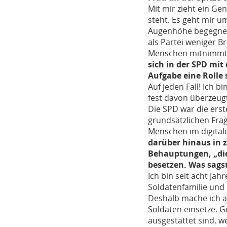
Mit mir zieht ein Ge
steht. Es geht mir u
Augenhöhe begegnen 
als Partei weniger B
Menschen mitnimmt. 
sich in der SPD mit
Aufgabe eine Rolle 
Auf jeden Fall! Ich 
fest davon überzeugt
Die SPD war die erst
grundsätzlichen Fra
Menschen im digital
darüber hinaus in z
Behauptungen, „die
besetzen. Was sags
Ich bin seit acht Ja
Soldatenfamilie und
Deshalb mache ich a
Soldaten einsetze. Ge
ausgestattet sind, w