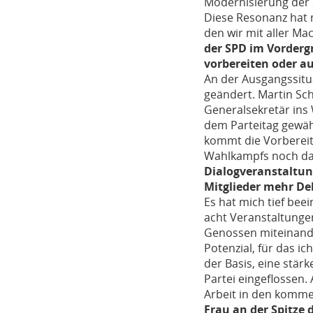
Modernisierung der 
Diese Resonanz hat 
den wir mit aller M
der SPD im Vorderg
vorbereiten oder au
An der Ausgangssitu
geändert. Martin Sch
Generalsekretär ins
dem Parteitag gewäh
kommt die Vorberei
Wahlkampfs noch daz
Dialogveranstaltun
Mitglieder mehr De
Es hat mich tief bee
acht Veranstaltunge
Genossen miteinande
Potenzial, für das i
der Basis, eine stär
Partei eingeflossen
Arbeit in den komm
Frau an der Spitze