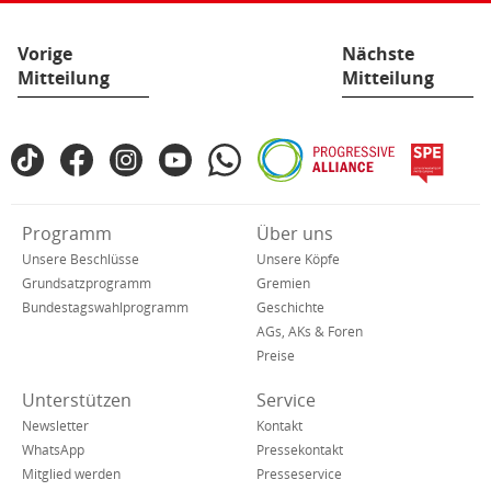
Vorige
Nächste
Mitteilung
Mitteilung
Fußbereich
TikTok
Facebook
Instagram
YouTube
WhatsApp
Progressive
spe
SPD
Alliance
in
den
Verkürzte
Programm
Über uns
sozialen
Navigation
Netzwerken
Unsere Beschlüsse
Unsere Köpfe
Grundsatzprogramm
Gremien
Bundestagswahlprogramm
Geschichte
AGs, AKs & Foren
Preise
Unterstützen
Service
Newsletter
Kontakt
WhatsApp
Pressekontakt
Mitglied werden
Presseservice