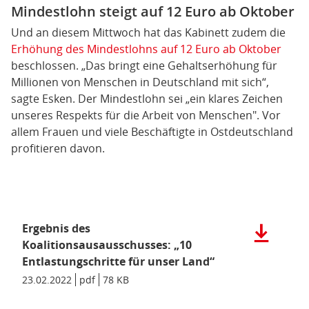
Mindestlohn steigt auf 12 Euro ab Oktober
Und an diesem Mittwoch hat das Kabinett zudem die
Erhöhung des Mindestlohns auf 12 Euro ab Oktober
beschlossen. „Das bringt eine Gehaltserhöhung für
Millionen von Menschen in Deutschland mit sich“,
sagte Esken. Der Mindestlohn sei „ein klares Zeichen
unseres Respekts für die Arbeit von Menschen". Vor
allem Frauen und viele Beschäftigte in Ostdeutschland
profitieren davon.
Ergebnis des
Herunterla
der
Koalitionsausausschusses: „10
Datei:
Entlastungschritte für unser Land“
Ergebnis
Datum/Gültigkeit:
23.02.2022
Dateiformat:
pdf
Dateigröße:
78 KB
Metadaten:
des
Koalitions