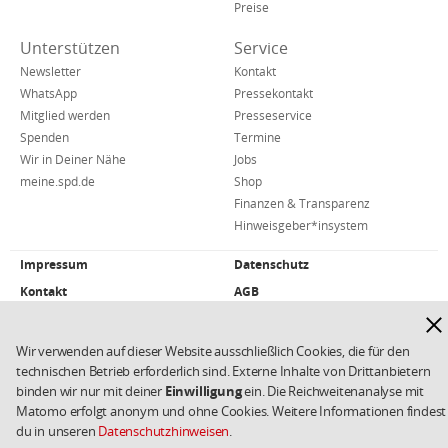
Preise
Unterstützen
Service
Newsletter
Kontakt
WhatsApp
Pressekontakt
Mitglied werden
Presseservice
Spenden
Termine
Wir in Deiner Nähe
Jobs
meine.spd.de
Shop
Finanzen & Transparenz
Hinweisgeber*insystem
Impressum
Datenschutz
Weiterführende
Links/Kleingedrucktes
Kontakt
AGB
Hinw
Cookies
Copyright 2026 SPD
aus
Wir verwenden auf dieser Website ausschließlich Cookies, die für den
technischen Betrieb erforderlich sind. Externe Inhalte von Drittanbietern
binden wir nur mit deiner
Einwilligung
ein. Die Reichweitenanalyse mit
Matomo erfolgt anonym und ohne Cookies. Weitere Informationen findest
du in unseren
Datenschutzhinweisen
.