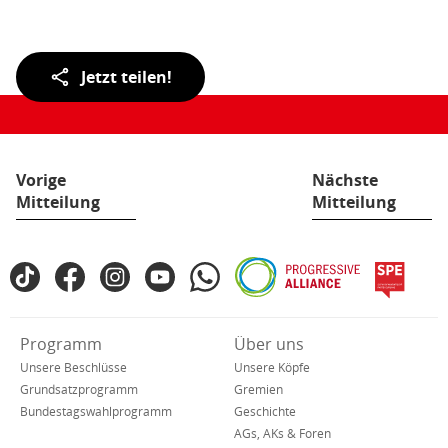
„10
Entlastungs
für
Teilen
Jetzt teilen!
unser
der
Land“
Seite:
(pdf),
78
KB)
Vorige
Nächste
Mitteilung
Mitteilung
Fußbereich
TikTok
Facebook
Instagram
YouTube
WhatsApp
Progressive
spe
SPD
Alliance
in
den
Verkürzte
Programm
Über uns
sozialen
Navigation
Netzwerken
Unsere Beschlüsse
Unsere Köpfe
Grundsatzprogramm
Gremien
Bundestagswahlprogramm
Geschichte
AGs, AKs & Foren