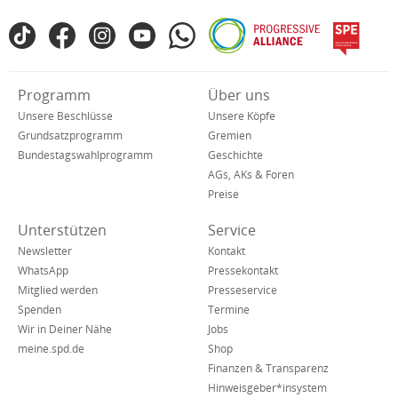
Fußbereich
TikTok
Facebook
Instagram
YouTube
WhatsApp
Progressive
spe
SPD
Alliance
in
den
Verkürzte
Programm
Über uns
sozialen
Navigation
Netzwerken
Unsere Beschlüsse
Unsere Köpfe
Grundsatzprogramm
Gremien
Bundestagswahlprogramm
Geschichte
AGs, AKs & Foren
Preise
Unterstützen
Service
Newsletter
Kontakt
WhatsApp
Pressekontakt
Mitglied werden
Presseservice
Spenden
Termine
Wir in Deiner Nähe
Jobs
meine.spd.de
Shop
Finanzen & Transparenz
Hinweisgeber*insystem