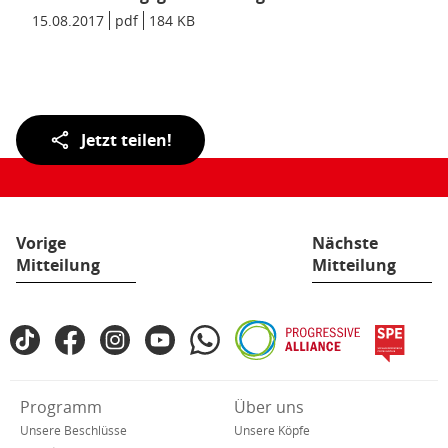
Rede
Datum/Gültigkeit:
15.08.2017
Dateiformat:
pdf
Dateigröße:
184 KB
Metadaten:
zur
Integration
beim
DIW
und
Teilen
Jetzt teilen!
BIM
der
„Zusamme
Seite:
wachsen
–
Ohne
Vorige
Nächste
Angst
Mitteilung
Mitteilung
und
Illusionen
gemeinsa
Fußbereich
TikTok
Facebook
Instagram
YouTube
WhatsApp
Progressive
spe
die
SPD
Alliance
Einwanderu
in
gestalten“
den
(pdf),
Verkürzte
Programm
Über uns
sozialen
184
Navigation
Netzwerken
Unsere Beschlüsse
Unsere Köpfe