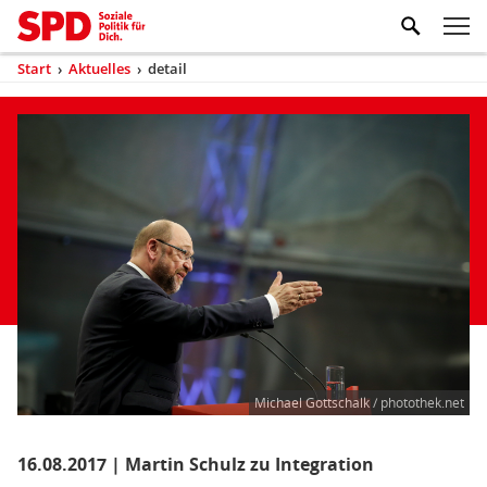
Zum Inhaltsbereich der Seite
Zum Fußbereich der Seite
Kopfbereich
Sprungmarken-
Hauptnavigation
M
Navigation
ei
Start
›
Aktuelles
›
detail
(aktuell)
Sie
sind
Inhaltsbereich
Aktuelles
hier
Michael Gottschalk / photothek.net
16.08.2017 | Martin Schulz zu Integration