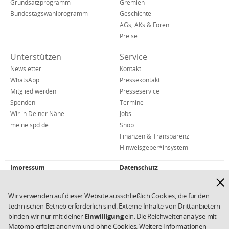
KB)
Grundsatzprogramm
Gremien
Bundestagswahlprogramm
Geschichte
AGs, AKs & Foren
Preise
Unterstützen
Service
Newsletter
Kontakt
WhatsApp
Pressekontakt
Mitglied werden
Presseservice
Spenden
Termine
Wir in Deiner Nähe
Jobs
meine.spd.de
Shop
Finanzen & Transparenz
Hinweisgeber*insystem
Impressum
Datenschutz
Weiterführende
Hinw
Links/Kleingedrucktes
Kontakt
AGB
ausb
Cookies
Copyright 2026 SPD
Wir verwenden auf dieser Website ausschließlich Cookies, die für den
technischen Betrieb erforderlich sind. Externe Inhalte von Drittanbietern
binden wir nur mit deiner
Einwilligung
ein. Die Reichweitenanalyse mit
Matomo erfolgt anonym und ohne Cookies. Weitere Informationen