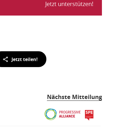
Jetzt unterstützen!
(pdf),
179
KB)
Jetzt teilen!
Nächste Mitteilung
Progressive
spe
Alliance