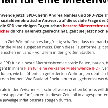
enwende jetzt! SPD-Chefin Andrea Nahles und SPD-Vize T
sozialdemokratische Antwort auf die soziale Frage des 
 die SPD vor einigen Tagen schon
bessere Mieterrechte u
ucher
durchs Kabinett gebracht hat, geht sie jetzt noch e
ein Ziel: Wir müssen es langfristig schaffen, dass niemand m
ür die Miete ausgeben muss. Denn diese Faustformel gilt sc
Menschen im Land – vor allem in den großen Städten.
e SPD für die beste Mietpreisbremse stark: Bauen, bauen, 
en! In ihrem
Plan für eine wirksame Mietenwende [PDF]
ver
Ideen, wie bei öffentlich geförderten Wohnungen deutlich 
erden können. Wie Bauland-Spekulanten ausgebremst werd
irale in der Zwischenzeit schnell weiterdrehen könnte, will 
etenstopp von fünf Jahren. In dieser Zeit soll in angespannt
e jeweilige Inflationsrate steigen dürfen.