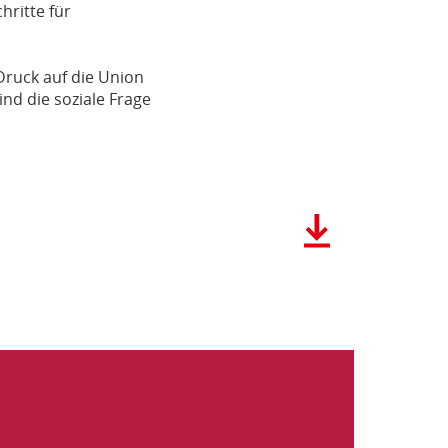
hritte für
Druck auf die Union
nd die soziale Frage
Herunterladen
der
Datei:
Andrea
Nahles
und
Thorsten
Schäfer-
Gümbel:
Mietenwende
jetzt!