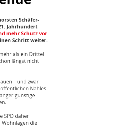
horsten Schäfer-
21. Jahrhundert
nd mehr Schutz vor
inen Schritt weiter.
ehr als ein Drittel
hon längst nicht
bauen – und zwar
öffentlichen Nahles
länger günstige
en.
die SPD daher
en Wohnlagen die