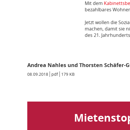
Mit dem
Kabinettsbe
bezahlbares Wohnen
Jetzt wollen die So
machen, damit sie ni
des 21. Jahrhunderts
Andrea Nahles und Thorsten Schäfer-G
Datum/Gültigkeit:
08.09.2018
Dateiformat:
pdf
Dateigröße:
179 KB
Metadaten:
Mietenstop