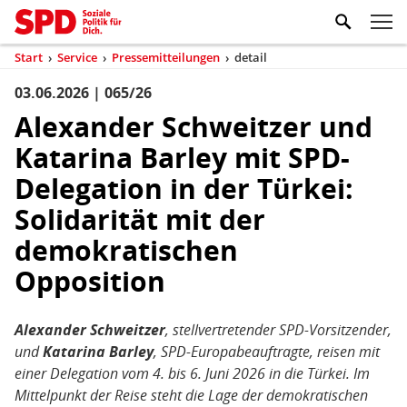
Zum Inhaltsbereich der Seite
Zum Fußbereich der Seite
Kopfbereich
Sprungmarken-
Hauptnavigation
M
Navigation
ei
Start
›
Service
›
Pressemitteilungen
›
detail
(aktuell)
Sie
sind
03.06.2026 | 065/26
Inhaltsbereich
Pressemitteilung
hier
Alexander Schweitzer und
Katarina Barley mit SPD-
Delegation in der Türkei:
Solidarität mit der
demokratischen
Opposition
Alexander Schweitzer
, stellvertretender SPD-Vorsitzender,
und
Katarina Barley
, SPD-Europabeauftragte, reisen mit
einer Delegation vom 4. bis 6. Juni 2026 in die Türkei. Im
Mittelpunkt der Reise steht die Lage der demokratischen