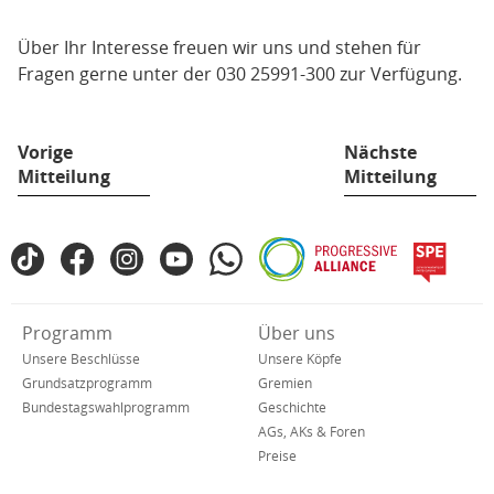
Über Ihr Interesse freuen wir uns und stehen für
Fragen gerne unter der 030 25991-300 zur Verfügung.
Vorige
Nächste
Mitteilung
Mitteilung
Fußbereich
TikTok
Facebook
Instagram
YouTube
WhatsApp
Progressive
spe
SPD
Alliance
in
den
Verkürzte
Programm
Über uns
sozialen
Navigation
Netzwerken
Unsere Beschlüsse
Unsere Köpfe
Grundsatzprogramm
Gremien
Bundestagswahlprogramm
Geschichte
AGs, AKs & Foren
Preise