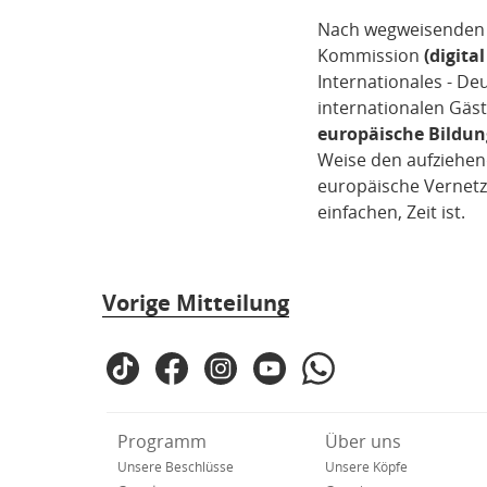
Nach wegweisenden 
Kommission
(digita
Internationales - Deu
internationalen Gäs
europäische Bildung
Weise den aufziehen
europäische Vernetz
einfachen, Zeit ist.
Vorige Mitteilung
Fußbereich
TikTok
Facebook
Instagram
YouTube
WhatsApp
SPD
in
den
Verkürzte
Programm
Über uns
sozialen
Navigation
Netzwerken
Unsere Beschlüsse
Unsere Köpfe