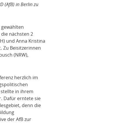
 (AfB) in Berlin zu
u gewählten
 die nächsten 2
HH) und Anna Kristina
 Zu Beisitzerinnen
nbusch (NRW),
erenz herzlich im
gspolitischen
stellte in ihrem
 Dafür erntete sie
esgebiet, denn die
Bildung
ve der AfB zur