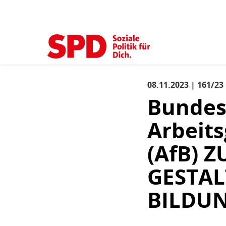
Kopfbereich
Sprungmarken-
Start
›
Service
›
Pressemitteilungen
›
detail
(aktuell)
Navigation
Sie
sind
Hauptnavigation
hier
08.11.2023 | 161/23
Inhaltsbereich
Pressemitteilung
Bundes
Arbeits
(AfB) 
GESTAL
BILDU