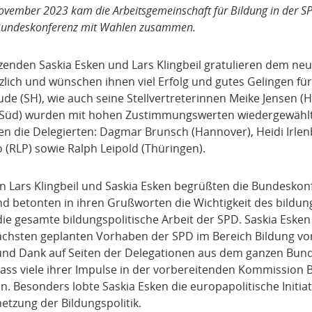
vember 2023 kam die Arbeitsgemeinschaft für Bildung in der SPD
 Bundeskonferenz mit Wahlen zusammen.
zenden Saskia Esken und Lars Klingbeil gratulieren dem ne
lich und wünschen ihnen viel Erfolg und gutes Gelingen für
ude (SH), wie auch seine Stellvertreterinnen Meike Jensen (
Süd) wurden mit hohen Zustimmungswerten wiedergewählt.
en die Delegierten: Dagmar Brunsch (Hannover), Heidi Irle
 (RLP) sowie Ralph Leipold (Thüringen).
n Lars Klingbeil und Saskia Esken begrüßten die Bundeskonf
d betonten in ihren Grußworten die Wichtigkeit des bildun
die gesamte bildungspolitische Arbeit der SPD. Saskia Esken 
ächsten geplanten Vorhaben der SPD im Bereich Bildung vor.
d Dank auf Seiten der Delegationen aus dem ganzen Bund
 dass viele ihrer Impulse in der vorbereitenden Kommission 
Besonders lobte Saskia Esken die europapolitische Initiati
etzung der Bildungspolitik.