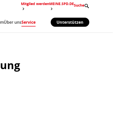
Mitglied werden
MEINE.SPD.DE
Suche
mm
Über uns
Service
(aktiv)
Unterstützen
dung