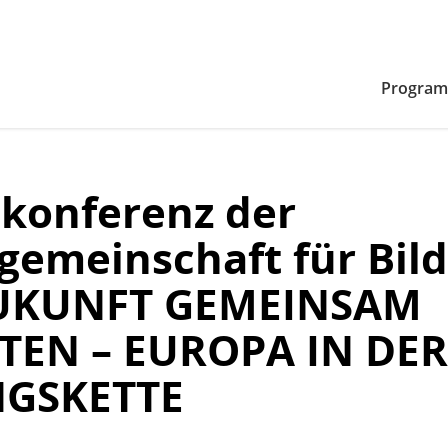
Zum Inhaltsbereich der Seite
Zum Fußbereich der Seite
Progra
konferenz der
gemeinschaft für Bil
ZUKUNFT GEMEINSAM
TEN – EUROPA IN DER
NGSKETTE