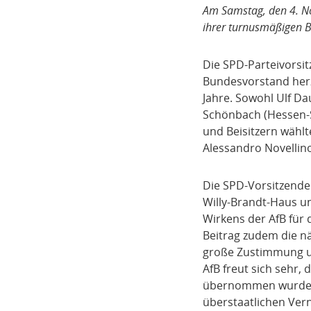
Am Samstag, den 4. No
ihrer turnusmäßigen
Die SPD-Parteivorsit
Bundesvorstand herz
Jahre. Sowohl Ulf Da
Schönbach (Hessen-
und Beisitzern wählt
Alessandro Novellino
Die SPD-Vorsitzende
Willy-Brandt-Haus un
Wirkens der AfB für 
Beitrag zudem die n
große Zustimmung un
AfB freut sich sehr,
übernommen wurden. 
überstaatlichen Vern