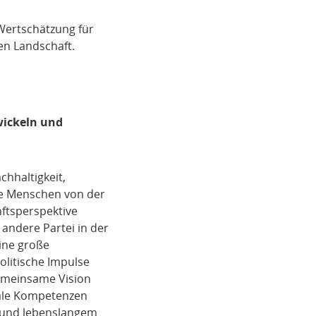
Wertschätzung für
hen Landschaft.
wickeln und
chhaltigkeit,
nge Menschen von der
nftsperspektive
 andere Partei in der
eine große
litische Impulse
gemeinsame Vision
male Kompetenzen
n und lebenslangem