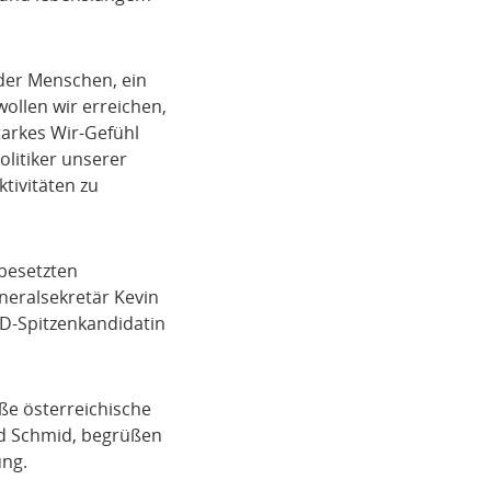
der Menschen, ein
ollen wir erreichen,
arkes Wir-Gefühl
olitiker unserer
tivitäten zu
 besetzten
eralsekretär Kevin
D-Spitzenkandidatin
ße österreichische
rd Schmid, begrüßen
ung.