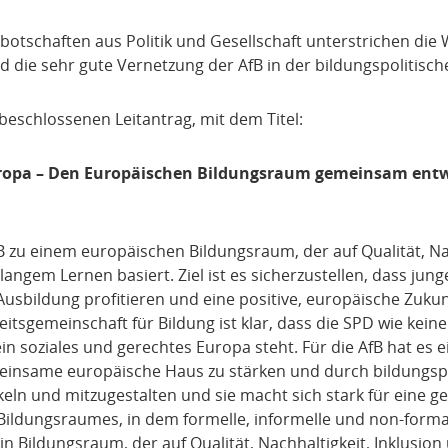
otschaften aus Politik und Gesellschaft unterstrichen die 
nd die sehr gute Vernetzung der AfB in der bildungspolitisc
eschlossenen Leitantrag, mit dem Titel:
uropa – Den Europäischen Bildungsraum gemeinsam ent
B zu einem europäischen Bildungsraum, der auf Qualität, Na
langem Lernen basiert. Ziel ist es sicherzustellen, dass ju
usbildung profitieren und eine positive, europäische Zuku
eitsgemeinschaft für Bildung ist klar, dass die SPD wie keine
in soziales und gerechtes Europa steht. Für die AfB hat es 
insame europäische Haus zu stärken und durch bildungspo
keln und mitzugestalten und sie macht sich stark für eine 
Bildungsraumes, in dem formelle, informelle und non-for
n Bildungsraum, der auf Qualität, Nachhaltigkeit, Inklusio