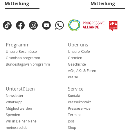
Mitteilung
Mitteilung
Fußbereich
TikTok
Facebook
Instagram
YouTube
WhatsApp
Progressive
spe
SPD
Alliance
in
den
Verkürzte
Programm
Über uns
sozialen
Navigation
Netzwerken
Unsere Beschlüsse
Unsere Köpfe
Grundsatzprogramm
Gremien
Bundestagswahlprogramm
Geschichte
AGs, AKs & Foren
Preise
Unterstützen
Service
Newsletter
Kontakt
WhatsApp
Pressekontakt
Mitglied werden
Presseservice
Spenden
Termine
Wir in Deiner Nähe
Jobs
meine.spd.de
Shop