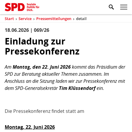
Zum Inhaltsbereich der Seite
Zum Fußbereich der Seite
Kopfbereich
Sprungmarken-
Hauptnavigation
M
Navigation
ei
Start
›
Service
›
Pressemitteilungen
›
detail
(aktuell)
Sie
sind
18.06.2026 | 069/26
Inhaltsbereich
Pressemitteilung
hier
Einladung zur
Pressekonferenz
Am
Montag, den 22. Juni 2026
kommt das Präsidium der
SPD zur Beratung aktueller Themen zusammen. Im
Anschluss an die Sitzung laden wir zur Pressekonferenz mit
dem SPD-Generalsekretär
Tim Klüssendorf
ein.
Die Pressekonferenz findet statt am
Montag, 22. Juni 2026