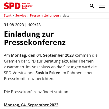
Zum Inhaltsbereich der Seite
Zum Fußbereich der Seite
Kopfbereich
Sprungmarken-
Hauptnavigation
M
Navigation
ei
Start
›
Service
›
Pressemitteilungen
›
detail
(aktuell)
Sie
sind
31.08.2023 | 109/23
Inhaltsbereich
Pressemitteilung
hier
Einladung zur
Pressekonferenz
Am
Montag, den 04. September 2023
kommen die
Gremien der SPD zur Beratung aktueller Themen
zusammen. Im Anschluss an die Sitzungen wird die
SPD-Vorsitzende
Saskia Esken
im Rahmen einer
Pressekonferenz berichten.
Die Pressekonferenz findet statt am
Montag, 04. September 2023