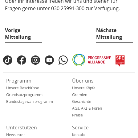
Über Ihr Interesse freuen wir uns und stehen für
Fragen gerne unter 030 25991-300 zur Verfügung.
Vorige
Nächste
Mitteilung
Mitteilung
Fußbereich
TikTok
Facebook
Instagram
YouTube
WhatsApp
Progressive
spe
SPD
Alliance
in
den
Verkürzte
Programm
Über uns
sozialen
Navigation
Netzwerken
Unsere Beschlüsse
Unsere Köpfe
Grundsatzprogramm
Gremien
Bundestagswahlprogramm
Geschichte
AGs, AKs & Foren
Preise
Unterstützen
Service
Newsletter
Kontakt