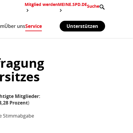
Mitglied werden
MEINE.SPD.DE
Suche
mm
Über uns
Service
(aktiv)
Unterstützen
fragung
rsitzes
tigte Mitglieder:
,28 Prozent
)
äße Stimmabgabe