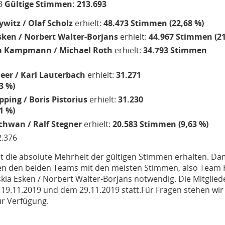
63
Gültige Stimmen: 213.693
ywitz / Olaf Scholz
erhielt:
48.473 Stimmen (22,68 %)
sken / Norbert Walter-Borjans
erhielt:
44.967 Stimmen (21
na Kampmann / Michael Roth
erhielt:
34.793 Stimmen
eer / Karl Lauterbach
erhielt:
31.271
3 %)
pping / Boris Pistorius
erhielt:
31.230
1 %)
chwan / Ralf Stegner
erhielt:
20.583 Stimmen (9,63 %)
2.376
 die absolute Mehrheit der gültigen Stimmen erhalten. Dami
 den beiden Teams mit den meisten Stimmen, also Team Kl
kia Esken / Norbert Walter-Borjans notwendig. Die Mitglie
 19.11.2019 und dem 29.11.2019 statt.Für Fragen stehen wir
ur Verfügung.