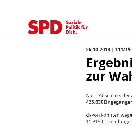
Kopfbereich
Sprungmarken-
Start
›
Service
›
Pressemitteilungen
›
detail
(aktuell)
Navigation
Sie
sind
Hauptnavigation
hier
26.10.2019 | 111/19
Inhaltsbereich
Pressemitteilung
Ergebni
zur Wah
Nach Abschluss der 
425.630
Eingegange
davon konnten wegen
11.819 Einsendungen