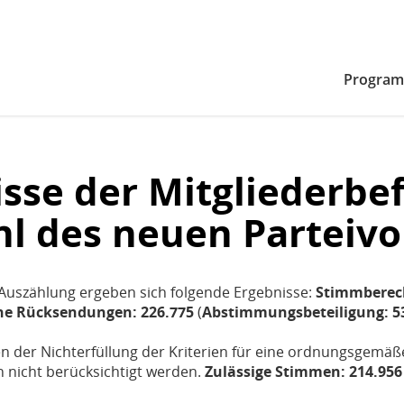
Zum Inhaltsbereich der Seite
Zum Fußbereich der Seite
Progra
sse der Mitgliederbe
l des neuen Parteivo
Auszählung ergeben sich folgende Ergebnisse:
Stimmberech
ne Rücksendungen: 226.775
(
Abstimmungsbeteiligung: 53
 der Nichterfüllung der Kriterien für eine ordnungsgem
 nicht berücksichtigt werden.
Zulässige Stimmen: 214.956