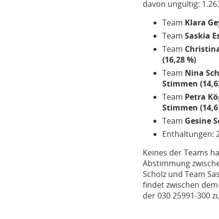
davon ungültig: 1.2
Team
Klara Ge
Team
Saskia E
Team
Christi
(16,28 %)
Team
Nina Sch
Stimmen (14,6
Team
Petra Kö
Stimmen (14,6
Team
Gesine S
Enthaltungen: 
Keines der Teams hat
Abstimmung zwischen
Scholz und Team Sas
findet zwischen dem
der 030 25991-300 z