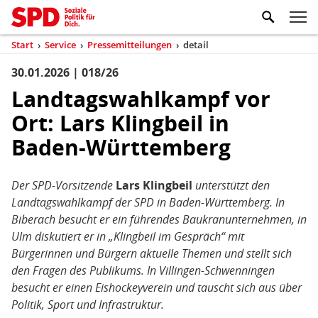
Zum Inhaltsbereich der Seite
Zum Fußbereich der Seite
Kopfbereich
Sprungmarken-
Hauptnavigation
M
Navigation
ei
Start
›
Service
›
Pressemitteilungen
›
detail
(aktuell)
Sie
sind
30.01.2026 | 018/26
Inhaltsbereich
Pressemitteilung
hier
Landtagswahlkampf vor
Ort: Lars Klingbeil in
Baden-Württemberg
Der SPD-Vorsitzende
Lars Klingbeil
unterstützt den
Landtagswahlkampf der SPD in Baden-Württemberg. In
Biberach besucht er ein führendes Baukranunternehmen, in
Ulm diskutiert er in „Klingbeil im Gespräch“ mit
Bürgerinnen und Bürgern aktuelle Themen und stellt sich
den Fragen des Publikums. In Villingen-Schwenningen
besucht er einen Eishockeyverein und tauscht sich aus über
Politik, Sport und Infrastruktur.