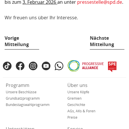
bis zum
3. Februar 2026
an unter
pressestelle@spd.de
.
Wir freuen uns über Ihr Interesse.
Vorige
Nächste
Mitteilung
Mitteilung
Fußbereich
TikTok
Facebook
Instagram
YouTube
WhatsApp
Progressive
spe
SPD
Alliance
in
den
Verkürzte
Programm
Über uns
sozialen
Navigation
Netzwerken
Unsere Beschlüsse
Unsere Köpfe
Grundsatzprogramm
Gremien
Bundestagswahlprogramm
Geschichte
AGs, AKs & Foren
Preise