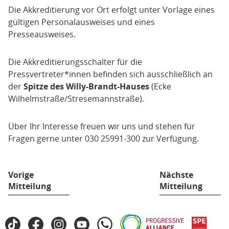
Die Akkreditierung vor Ort erfolgt unter Vorlage eines
gültigen Personalausweises und eines
Presseausweises.
Die Akkreditierungsschalter für die
Pressvertreter*innen befinden sich ausschließlich an
der
Spitze des Willy-Brandt-Hauses
(Ecke
Wilhelmstraße/Stresemannstraße).
Über Ihr Interesse freuen wir uns und stehen für
Fragen gerne unter 030 25991-300 zur Verfügung.
Vorige
Nächste
Mitteilung
Mitteilung
Fußbereich
TikTok
Facebook
Instagram
YouTube
WhatsApp
Progressive
spe
SPD