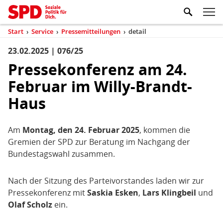
Zum Inhaltsbereich der Seite
Zum Fußbereich der Seite
Kopfbereich
Sprungmarken-
Hauptnavigation
M
Navigation
ei
Start
›
Service
›
Pressemitteilungen
›
detail
(aktuell)
Sie
sind
23.02.2025 | 076/25
Inhaltsbereich
Pressemitteilung
hier
Pressekonferenz am 24.
Februar im Willy-Brandt-
Haus
Am
Montag, den 24. Februar 2025
, kommen die
Gremien der SPD zur Beratung im Nachgang der
Bundestagswahl zusammen.
Nach der Sitzung des Parteivorstandes laden wir zur
Pressekonferenz mit
Saskia Esken
,
Lars Klingbeil
und
Olaf Scholz
ein.