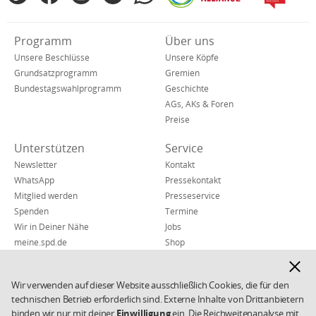
Alliance
in
den
Verkürzte
Programm
Über uns
sozialen
Navigation
Netzwerken
Unsere Beschlüsse
Unsere Köpfe
Grundsatzprogramm
Gremien
Bundestagswahlprogramm
Geschichte
AGs, AKs & Foren
Preise
Unterstützen
Service
Newsletter
Kontakt
WhatsApp
Pressekontakt
Mitglied werden
Presseservice
Spenden
Termine
Wir in Deiner Nähe
Jobs
meine.spd.de
Shop
Finanzen & Transparenz
Hinwe
Hinweisgeber*insystem
ausbl
Wir verwenden auf dieser Website ausschließlich Cookies, die für den
technischen Betrieb erforderlich sind. Externe Inhalte von Drittanbietern
Impressum
Datenschutz
Weiterführende
binden wir nur mit deiner
Einwilligung
ein. Die Reichweitenanalyse mit