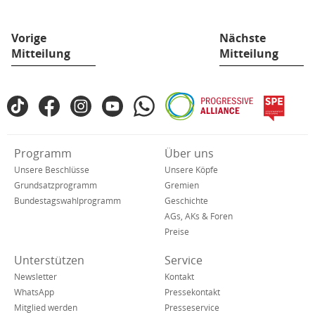
Vorige
Nächste
Mitteilung
Mitteilung
Fußbereich
TikTok
Facebook
Instagram
YouTube
WhatsApp
Progressive
spe
SPD
Alliance
in
den
Verkürzte
Programm
Über uns
sozialen
Navigation
Netzwerken
Unsere Beschlüsse
Unsere Köpfe
Grundsatzprogramm
Gremien
Bundestagswahlprogramm
Geschichte
AGs, AKs & Foren
Preise
Unterstützen
Service
Newsletter
Kontakt
WhatsApp
Pressekontakt
Mitglied werden
Presseservice