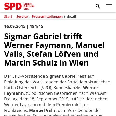
Zum Inhaltsbereich der Seite
Zum Fußbereich der Seite
Kopfbereich
Sprungmarken-
Hauptnavigation
M
Navigation
ei
Start
›
Service
›
Pressemitteilungen
›
detail
(aktuell)
Sie
sind
16.09.2015 | 184/15
Inhaltsbereich
Pressemitteilung
hier
Sigmar Gabriel trifft
Werner Faymann, Manuel
Valls, Stefan Löfven und
Martin Schulz in Wien
Der SPD-Vorsitzende
Sigmar Gabriel
reist auf
Einladung des Vorsitzenden der Sozialdemokratischen
Partei Österreichs (SPÖ), Bundeskanzler
Werner
Faymann
, zu politischen Gesprächen nach Wien.Am
Freitag, dem 18. September 2015, trifft er dort neben
Werner Faymann mit dem Premierminister
Frankreichs,
Manuel Valls
, dem Vorsitzenden der