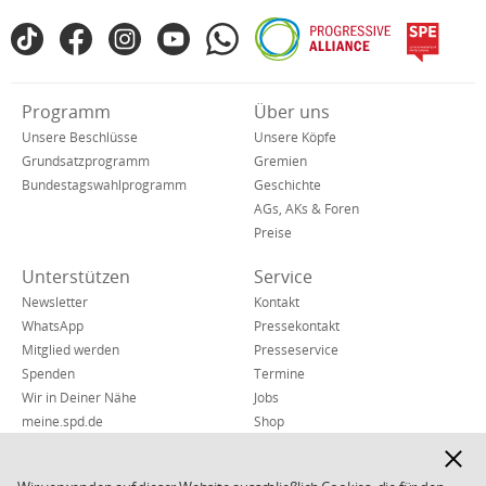
Fußbereich
TikTok
Facebook
Instagram
YouTube
WhatsApp
Progressive
spe
SPD
Alliance
in
den
Verkürzte
Programm
Über uns
sozialen
Navigation
Netzwerken
Unsere Beschlüsse
Unsere Köpfe
Grundsatzprogramm
Gremien
Bundestagswahlprogramm
Geschichte
AGs, AKs & Foren
Preise
Unterstützen
Service
Newsletter
Kontakt
WhatsApp
Pressekontakt
Mitglied werden
Presseservice
Spenden
Termine
Wir in Deiner Nähe
Jobs
meine.spd.de
Shop
Finanzen & Transparenz
Hinwe
Hinweisgeber*insystem
ausbl