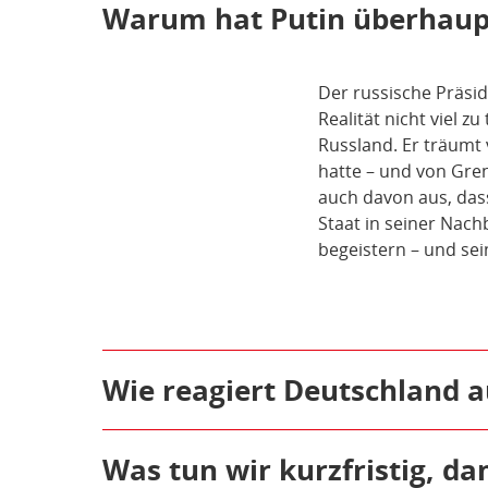
Öffnen/Schließen:
Warum hat Putin überhaupt
Der russische Präsid
Realität nicht viel z
Russland. Er träumt 
hatte – und von Gren
auch davon aus, das
Staat in seiner Nach
begeistern – und se
Öffnen/Schließen:
Wie reagiert Deutschland a
Bis zuletzt haben i
alles für eine diplo
Öffnen/Schließen:
Was tun wir kurzfristig, da
Interesse. Nach dem