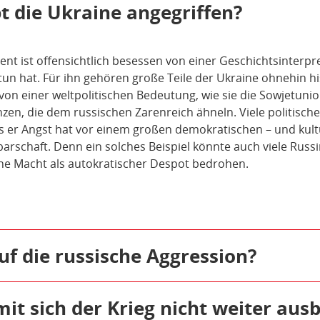
 die Ukraine angegriffen?
ent ist offensichtlich besessen von einer Geschichtsinterpre
u tun hat. Für ihn gehören große Teile der Ukraine ohnehin hi
von einer weltpolitischen Bedeutung, wie sie die Sowjetunio
zen, die dem russischen Zarenreich ähneln. Viele politisc
s er Angst hat vor einem großen demokratischen – und kultu
barschaft. Denn ein solches Beispiel könnte auch viele Rus
ine Macht als autokratischer Despot bedrohen.
uf die russische Aggression?
nsbesondere Bundeskanzler Olaf Scholz und Außenministeri
matische Lösung des Konflikts getan. Offensichtlich hatte Put
mit sich der Krieg nicht weiter ausb
 russischen Überfall auf die Ukraine hat die Bundesregieru