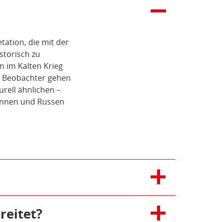
tation, die mit der
storisch zu
n im Kalten Krieg
he Beobachter gehen
rell ähnlichen –
sinnen und Russen
n Annalena Baerbock
in daran aber kein
reitet?
ng nun entschieden,