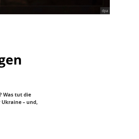
dpa
agen
? Was tut die
 Ukraine – und,
n