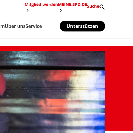
Mitglied werden
MEINE.SPD.DE
Suche
mm
Über uns
Service
Unterstützen