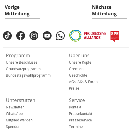
Vorige
Nächste
Mitteilung
Mitteilung
Fußbereich
TikTok
Facebook
Instagram
YouTube
WhatsApp
Progressive
spe
SPD
Alliance
in
den
Verkürzte
Programm
Über uns
sozialen
Navigation
Netzwerken
Unsere Beschlüsse
Unsere Köpfe
Grundsatzprogramm
Gremien
Bundestagswahlprogramm
Geschichte
AGs, AKs & Foren
Preise
Unterstützen
Service
Newsletter
Kontakt
WhatsApp
Pressekontakt
Mitglied werden
Presseservice
Spenden
Termine