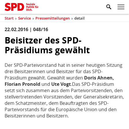
Zum Inhaltsbereich der Seite
Zum Fußbereich der Seite
Kopfbereich
Sprungmarken-
Hauptnavigation
M
Navigation
ei
Start
›
Service
›
Pressemitteilungen
›
detail
(aktuell)
Sie
sind
22.02.2016 | 048/16
Inhaltsbereich
Pressemitteilung
hier
Beisitzer des SPD-
Präsidiums gewählt
Der SPD-Parteivorstand hat in seiner heutigen Sitzung
drei Beisitzerinnen und Beisitzer für das SPD-
Präsidium gewählt. Gewählt wurden
Doris Ahnen,
Florian Pronold
und
Ute Vogt
.Das SPD-Präsidium
setzt sich zusammen aus dem Parteivorsitzenden, den
stellvertretenden Vorsitzenden, der Generalsekretärin,
dem Schatzmeister, dem Beauftragten des SPD-
Parteivorstands für die Europäische Union und den
Beisitzerinnen und Beisitzern.