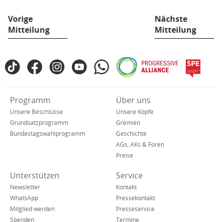
Vorige
Nächste
Mitteilung
Mitteilung
Fußbereich
TikTok
Facebook
Instagram
YouTube
WhatsApp
Progressive
spe
SPD
Alliance
in
den
Verkürzte
Programm
Über uns
sozialen
Navigation
Netzwerken
Unsere Beschlüsse
Unsere Köpfe
Grundsatzprogramm
Gremien
Bundestagswahlprogramm
Geschichte
AGs, AKs & Foren
Preise
Unterstützen
Service
Newsletter
Kontakt
WhatsApp
Pressekontakt
Mitglied werden
Presseservice
Spenden
Termine