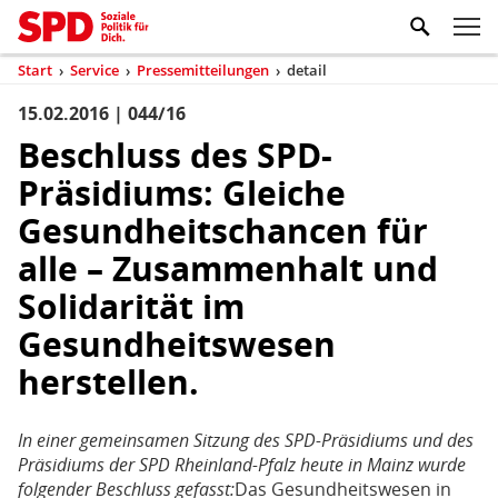
Zum Inhaltsbereich der Seite
Zum Fußbereich der Seite
Kopfbereich
Sprungmarken-
Hauptnavigation
M
Navigation
ei
Start
›
Service
›
Pressemitteilungen
›
detail
(aktuell)
Sie
sind
15.02.2016 | 044/16
Inhaltsbereich
Pressemitteilung
hier
Beschluss des SPD-
Präsidiums: Gleiche
Gesundheitschancen für
alle – Zusammenhalt und
Solidarität im
Gesundheitswesen
herstellen.
In einer gemeinsamen Sitzung des SPD-Präsidiums und des
Präsidiums der SPD Rheinland-Pfalz heute in Mainz wurde
folgender Beschluss gefasst:
Das Gesundheitswesen in