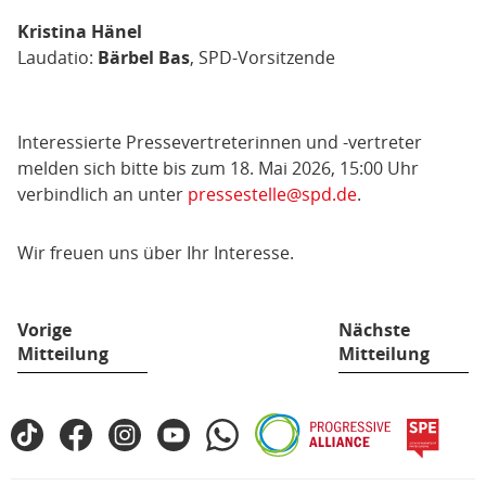
Kristina Hänel
Laudatio:
Bärbel Bas
, SPD-Vorsitzende
Interessierte Pressevertreterinnen und -vertreter
melden sich bitte bis zum 18. Mai 2026, 15:00 Uhr
verbindlich an unter
pressestelle@spd.de
.
Wir freuen uns über Ihr Interesse.
Vorige
Nächste
Mitteilung
Mitteilung
Fußbereich
TikTok
Facebook
Instagram
YouTube
WhatsApp
Progressive
spe
SPD
Alliance
in