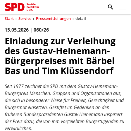
Zum Inhaltsbereich der Seite
Zum Fußbereich der Seite
Kopfbereich
Sprungmarken-
Hauptnavigation
M
Navigation
ei
Start
›
Service
›
Pressemitteilungen
›
detail
(aktuell)
Sie
sind
15.05.2026 | 060/26
Inhaltsbereich
Pressemitteilung
hier
Einladung zur Verleihung
des Gustav-Heinemann-
Bürgerpreises mit Bärbel
Bas und Tim Klüssendorf
Seit 1977 zeichnet die SPD mit dem Gustav-Heinemann-
Bürgerpreis Menschen, Gruppen und Organisationen aus,
die sich in besonderer Weise für Freiheit, Gerechtigkeit und
Bürgermut einsetzen. Gestiftet im Gedenken an den
früheren Bundespräsidenten Gustav Heinemann inspiriert
der Preis dazu, die von ihm vorgelebten Bürgertugenden zu
verwirklichen.