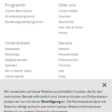
den
Verkürzte
Programm
Über uns
sozialen
Navigation
Netzwerken
Unsere Beschlüsse
Unsere Köpfe
Grundsatzprogramm
Gremien
Bundestagswahlprogramm
Geschichte
AGs, AKs & Foren
Preise
Unterstützen
Service
Newsletter
Kontakt
WhatsApp
Pressekontakt
Mitglied werden
Presseservice
Spenden
Termine
Wir in Deiner Nähe
Jobs
meine.spd.de
Shop
Finanzen & Transparenz
Hinwe
Hinweisgeber*insystem
ausbl
Wir verwenden auf dieser Website ausschließlich Cookies, die für den
technischen Betrieb erforderlich sind. Externe Inhalte von Drittanbietern
Impressum
Datenschutz
Weiterführende
binden wir nur mit deiner
Einwilligung
ein. Die Reichweitenanalyse mit
Links/Kleingedrucktes
Kontakt
AGB
Matomo erfolgt anonym und ohne Cookies. Weitere Informationen
Cookies
Copyright 2026 SPD
findest du in unseren
Datenschutzhinweisen
.