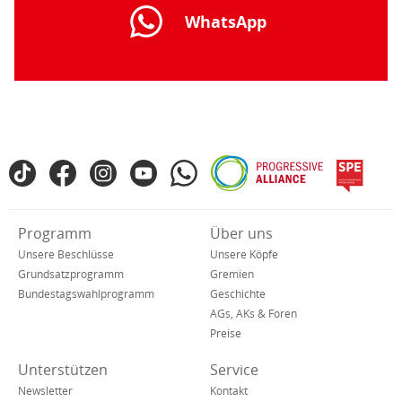
WhatsApp
Fußbereich
TikTok
Facebook
Instagram
YouTube
WhatsApp
Progressive
spe
SPD
Alliance
in
den
Verkürzte
Programm
Über uns
sozialen
Navigation
Netzwerken
Unsere Beschlüsse
Unsere Köpfe
Grundsatzprogramm
Gremien
Bundestagswahlprogramm
Geschichte
AGs, AKs & Foren
Preise
Unterstützen
Service
Newsletter
Kontakt